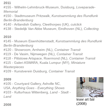
2011
#155 - Wilhelm-Lehmbruck-Museum, Duisburg,
Loveparade-
Memorial
#150 - Stadtmuseum Pritzwalk,
Kunstsammlung des Rundfunk
Berlin-Brandenburg
#140 - Artlandish Gallery, Cleethorpes (UK),
cutclick
#138 - Stedelijk Van Abbe Museum, Eindhoven (NL),
Collecting
2010
#145 - Museum Eisenhüttenstadt,
Kunstsammlung des Rundfunk
Berlin-Brandenburg
#120 - Showroom, Arnheim (NL),
Container Transit
#119 - De Vasim, Nijmwegen (NL),
Container Transit
#118 - Pittstowe Artspace, Roermond (NL),
Container Transit
#115 - Galeri ASWARA, Kuala Lumpur (MY),
Miniature
Masterpieces
#109 - Kunstverein Duisburg,
Container Transit
2009
#105 - Courtyard Gallery, Ashville NC,
USA,
Anything Goes - Everything Shows
#103 - Kulturhaus Wittenberg,
Land - Stadt -
Land
tease art fair
(2008)
2008