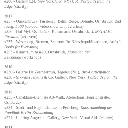
#260 - Gallery 524, New York City, NY (US),
Postcards from the
Edge
(charity)
2017
#257 - Quakenbrück, Fürstenau, Belm, Berge, Bohmte, Osnabrück, Bad
Iburg,
L500 (
outdoor video show with 12 artists)
#256 - Hof Myl, Osnabrück, Kulturnacht Osnabrück,
TANSTAAFL -
Password
(art event)
#255 - Weserburg, Bremen, Zentrum für Künstlerpublikationen,
Artist´s
Books for Everything
#253 - Kunstraum hase29, Osnabrück,
Marathon der
Zeichnung
(workshop)
2016
#236 - Galerie De Zeemeermin, Tegelen (NL),
Bra-Participation
#230 - Sikkema Jenkins & Co. Gallery, New York,
Postcards from the
Edge
(charity)
2015
#255 - Canakkale-Biennale Art-Walk, Atelierhaus Heinrichstraße,
Osnabrück
#224 - Stadt- und Regionalmuseum Perleberg,
Kunstsammlung des
Rundfunk Berlin-Brandenburg
#221 - Luhring Augustine Gallery, New York, Visual Aids (charity)
2014