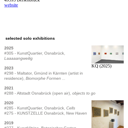
website
selected solo exhibitions
2025
#305 - KunstQuartier, Osnabrück,
Laaaaangweilig
KQ (2025)
2023
#298 - Maltator, Gmünd in Kärnten (artist in
residence)
,
Biomorphe Formen ...
2021
#288 - Altstadt Osnabrück (open air),
objects to go
2020
#285 - KunstQuartier, Osnabrück,
Cells
#275 - KUNSTZELLE Osnabrück,
New Haven
2019
#277 - KunstVitrine, Botanischer Garten