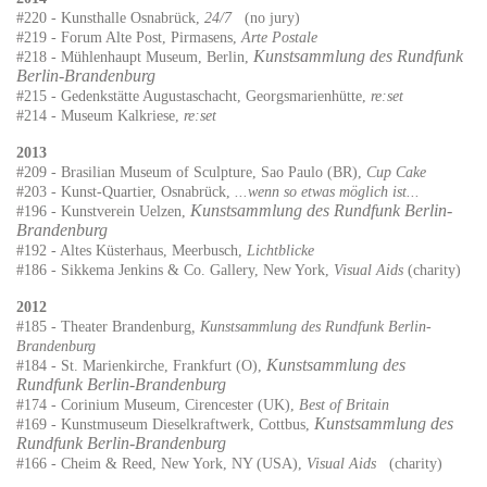
#220 - Kunsthalle Osnabrück,
24/7
(no jury)
#219 - Forum Alte Post, Pirmasens,
Arte Postale
Kunstsammlung des Rundfunk
#218 -
Mühlenhaupt Museum, Berlin
,
Berlin-Brandenburg
#215 - Gedenkstätte Augustaschacht, Georgsmarienhütte,
re:set
#214 - Museum Kalkriese,
re:set
2013
#209 - Brasilian Museum of Sculpture, Sao Paulo (BR),
Cup Cake
#203 - Kunst-Quartier, Osnabrück,
...wenn so etwas möglich ist...
Kunstsammlung des Rundfunk Berlin-
#196 - Kunstverein Uelzen,
Brandenburg
#192 - Altes Küsterhaus, Meerbusch,
Lichtblicke
#186 - Sikkema Jenkins & Co. Gallery, New York,
Visual Aids
(charity)
2012
#185 - Theater Brandenburg
, Kunstsammlung des Rundfunk Berlin-
Brandenburg
Kunstsammlung des
#184 - St. Marienkirche, Frankfurt (O),
Rundfunk Berlin-Brandenburg
#174 - Corinium Museum, Cirencester (UK),
Best of Britain
Kunstsammlung des
#169 - Kunstmuseum Dieselkraftwerk, Cottbus,
Rundfunk Berlin-Brandenburg
#166 - Cheim & Reed, New York, NY (USA),
Visual Aids
(charity)