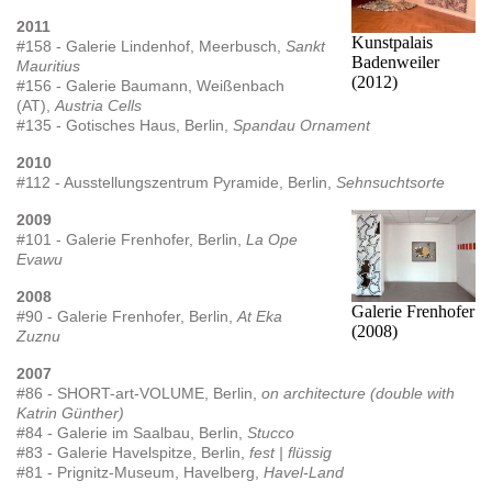
2011
Kunstpalais
#158 - Galerie Lindenhof, Meerbusch,
Sankt
Badenweiler
Mauritius
(2012)
#156 - Galerie Baumann, Weißenbach
(AT),
Austria Cells
#135 - Gotisches Haus, Berlin,
Spandau Ornament
2010
#112 - Ausstellungszentrum Pyramide, Berlin,
Sehnsuchtsorte
2009
#101 - Galerie Frenhofer, Berlin,
La Ope
Evawu
2008
Galerie Frenhofer
#90 - Galerie Frenhofer, Berlin,
At Eka
(2008)
Zuznu
2007
#86 - SHORT-art-VOLUME, Berlin,
on architecture (double with
Katrin Günther)
#84 - Galerie im Saalbau, Berlin,
Stucco
#83 - Galerie Havelspitze, Berlin,
fest | flüssig
#81 - Prignitz-Museum, Havelberg,
Havel-Land