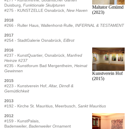
Duisburg,
Funktionale Skulpturen
Maltator Gmümd
#275 - KUNSTZELLE Osnabrück,
New Haven
(2023)
2018
#266 - Ruller Haus, Wallenhorst-Rulle,
INFERNAL & TESTAMENT
2017
#254 - StadtGalerie Osnabrück,
EiBrot
2016
#237 - KunstQuartier, Osnabrück,
Manfred
Heinze #237
#235 - Kunstforum Bad Mergentheim,
Heimat
Gewinnen
Kunstverein Hof
(2015)
2015
#223 - Kunstverein Hof,
Altar, Dirndl &
Gemütlichkeit
2013
#192 - Kirche St. Mauritius, Meerbusch,
Sankt Mauritius
2012
#159 - KunstPalais,
Badenweiler,
Badenweiler Ornamen
t